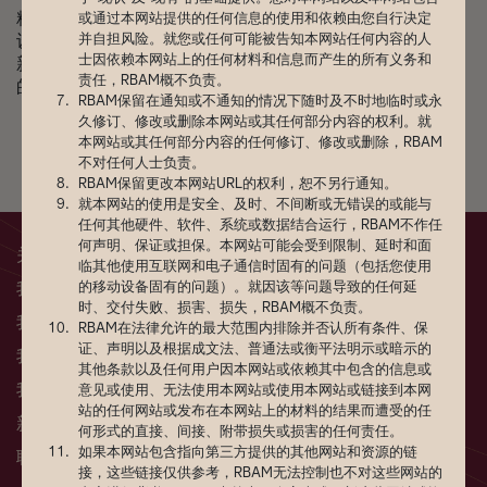
精彩的专题讨论与互动式工作坊，为与会者带来了关于建
或通过本网站提供的任何信息的使用和依赖由您自行决定
设可持续社会服务人力队伍的宝贵见解，并探讨如何利用
并自担风险。就您或任何可能被告知本网站任何内容的人
士因依赖本网站上的任何材料和信息而产生的所有义务和
新兴技术，特别是人工智能（AI），应对日益复杂和多变
责任，RBAM概不负责。
的社会挑战。
RBAM保留在通知或不通知的情况下随时及不时地临时或永
久修订、修改或删除本网站或其任何部分内容的权利。就
本网站或其任何部分内容的任何修订、修改或删除，RBAM
不对任何人士负责。
RBAM保留更改本网站URL的权利，恕不另行通知。
就本网站的使用是安全、及时、不间断或无错误的或能与
任何其他硬件、软件、系统或数据结合运行，RBAM不作任
何声明、保证或担保。本网站可能会受到限制、延时和面
关于我们
临其他使用互联网和电子通信时固有的问题（包括您使用
我们的团队
的移动设备固有的问题）。就因该等问题导致的任何延
时、交付失败、损害、损失，RBAM概不负责。
我们的服务
RBAM在法律允许的最大范围内排除并否认所有条件、保
证、声明以及根据成文法、普通法或衡平法明示或暗示的
我们的资金
其他条款以及任何用户因本网站或依赖其中包含的信息或
我们的策略
意见或使用、无法使用本网站或使用本网站或链接到本网
站的任何网站或发布在本网站上的材料的结果而遭受的任
新闻站
何形式的直接、间接、附带损失或损害的任何责任。
如果本网站包含指向第三方提供的其他网站和资源的链
联系我们
接，这些链接仅供参考，RBAM无法控制也不对这些网站的